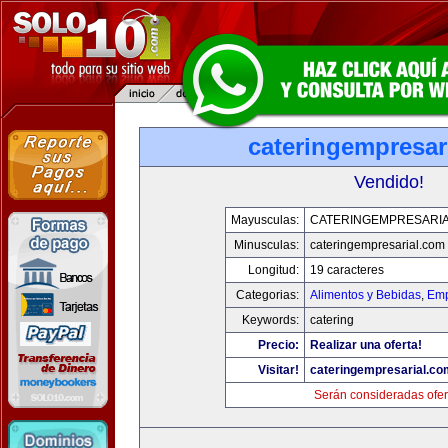
cateringempresar
Vendido!
Mayusculas:
CATERINGEMPRESARI
Minusculas:
cateringempresarial.com
Longitud:
19 caracteres
Categorias:
Alimentos y Bebidas
,
Emp
Keywords:
catering
Precio:
Realizar una oferta!
Visitar!
cateringempresarial.co
Serán consideradas ofer