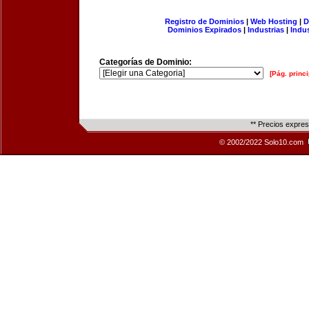
Registro de Dominios
|
Web Hosting
|
D
Dominios Expirados
|
Industrias
|
Indu
Categorías de Dominio:
[Pág. princi
** Precios expre
© 2002/2022 Solo10.com