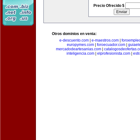
Precio Ofrecido $
Otros dominios en venta:
e-descuento.com
|
e-maestros.com
|
foroemple
europymes.com
|
foroecuador.com
|
guiael
mercadodeartesanias.com
|
catalogosdeofertas.
inteligencia.com
|
elprofesionista.com
|
est