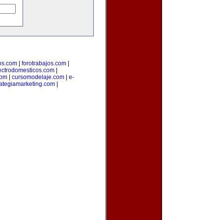
os.com
|
forotrabajos.com
|
ectrodomesticos.com
|
com
|
cursomodelaje.com
|
e-
rategiamarketing.com
|